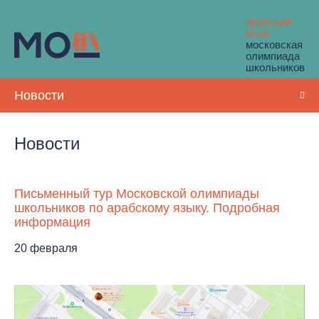
арабский
язык
московская
олимпиада
школьников
Новости
Новости
Письменный тур Московской олимпиады
школьников по арабскому языку. Подробная
информация
20 февраля