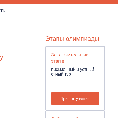
кты
Этапы олимпиады
Заключительный
у
этап
письменный и устный
очный тур
Принять участие