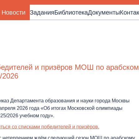
Новости
Задания
Библиотека
Документы
Конта
и
бедителей и призёров МОШ по арабском
/2026
иказ Департамента образования и науки города Москвы
 апреля 2026 года «Об итогах Московской олимпиады
25/2026 учебном году».
ться со списками победителей и призёров.
с нетерпением ждём следующий сезон МОШ по арабскому